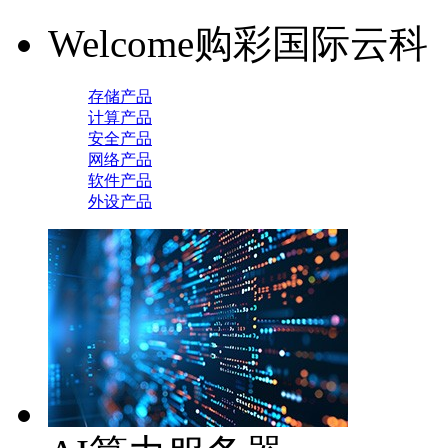
Welcome购彩国际云科
存储产品
计算产品
安全产品
网络产品
软件产品
外设产品