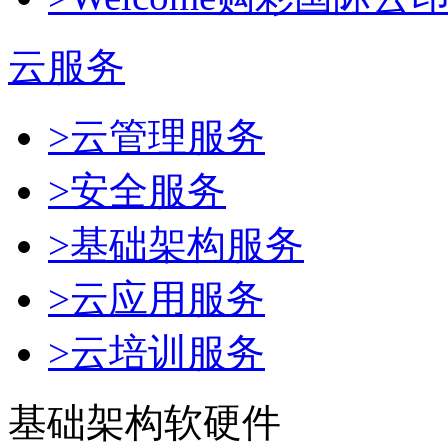
云服务
>云管理服务
>安全服务
>基础架构服务
>云应用服务
>云培训服务
基础架构软硬件