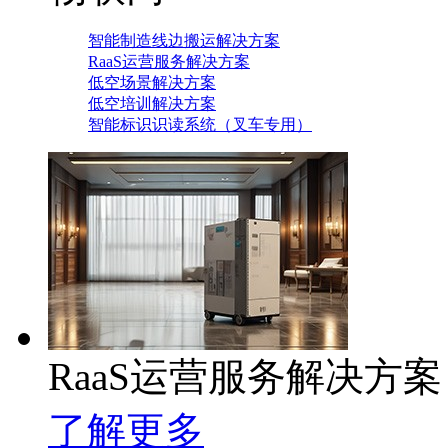
智能制造线边搬运解决方案
RaaS运营服务解决方案
低空场景解决方案
低空培训解决方案
智能标识识读系统（叉车专用）
RaaS运营服务解决方案
了解更多