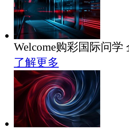
Welcome购彩国际问学 
了解更多