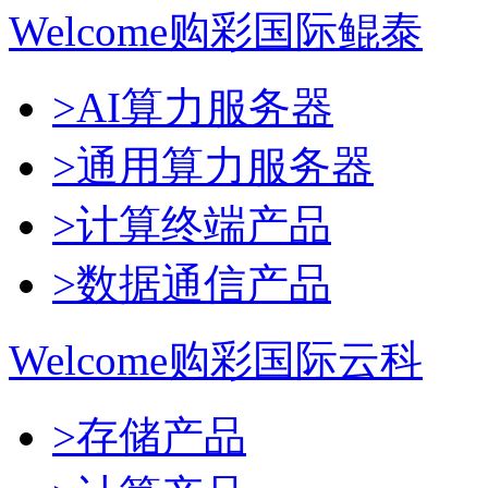
Welcome购彩国际鲲泰
>AI算力服务器
>通用算力服务器
>计算终端产品
>数据通信产品
Welcome购彩国际云科
>存储产品