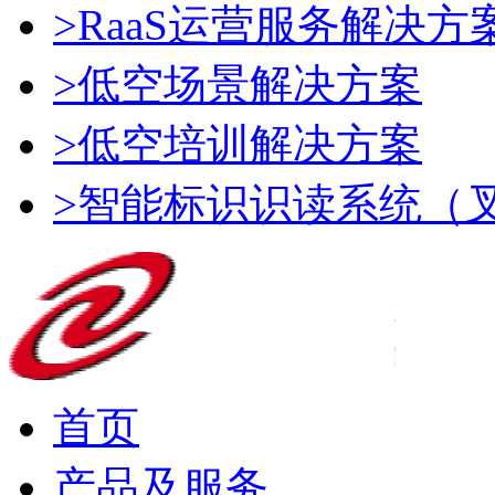
>RaaS运营服务解决方
>低空场景解决方案
>低空培训解决方案
>智能标识识读系统（
首页
产品及服务