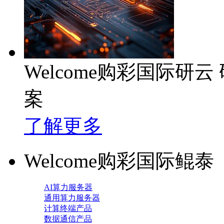
Welcome购彩国际研
案
了解更多
Welcome购彩国际鲲泰
AI算力服务器
通用算力服务器
计算终端产品
数据通信产品