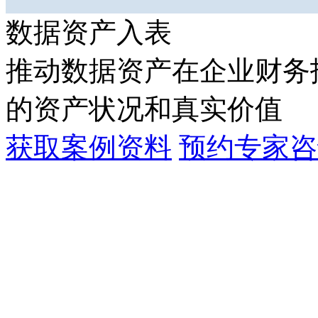
数据资产入表
推动数据资产在企业财务报
的资产状况和真实价值
获取案例资料
预约专家咨