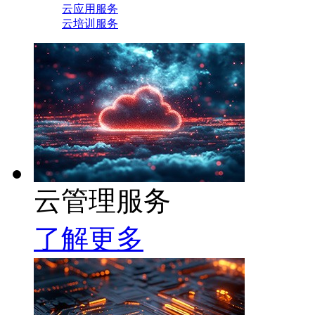
云应用服务
云培训服务
云管理服务
了解更多