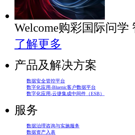
Welcome购彩国际问
了解更多
产品及解决方案
数据安全管控平台
数字化应用-Bluenic客户数据平台
数字化应用-云捷集成中间件（ESB）
服务
数据治理咨询与实施服务
数据资产入表