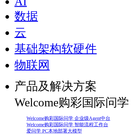
AI
数据
云
基础架构软硬件
物联网
产品及解决方案
Welcome购彩国际问学
Welcome购彩国际问学 企业级Agent中台
Welcome购彩国际问学 智能流程工作台
爱问学 PC本地部署大模型