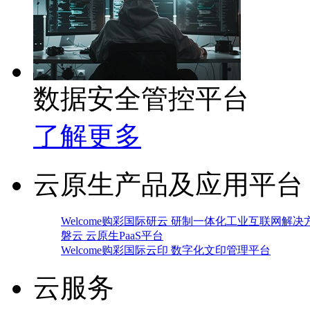
数据安全管控平台
了解更多
云原生产品及应用平台
Welcome购彩国际研云 研制一体化工业互联网解决
磐云 云原生PaaS平台
Welcome购彩国际云印 数字化文印管理平台
云服务