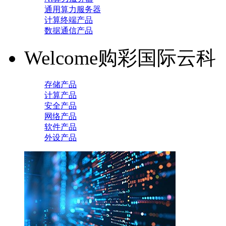
通用算力服务器
计算终端产品
数据通信产品
Welcome购彩国际云科
存储产品
计算产品
安全产品
网络产品
软件产品
外设产品