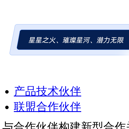
产品技术伙伴
联盟合作伙伴
与合作伙伴构建新型合作