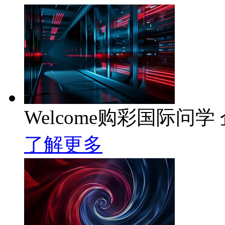
Welcome购彩国际问学 
了解更多