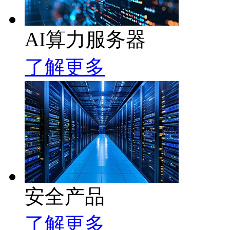
AI算力服务器
了解更多
安全产品
了解更多